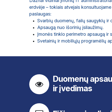
Dažnai vidiniai įmonių IT administratori
erdvėje – tokiais atvejais konsultuojame
paslaugas:
Svarbių duomenų, failų saugyklų i
Apsaugą nuo išorinių įsilaužimų.
Įmonės tinklo perimetro apsaugą ir 
Svetainių ir mobiliųjų programėlių a
Duomenų apsaug
ir įvedimas