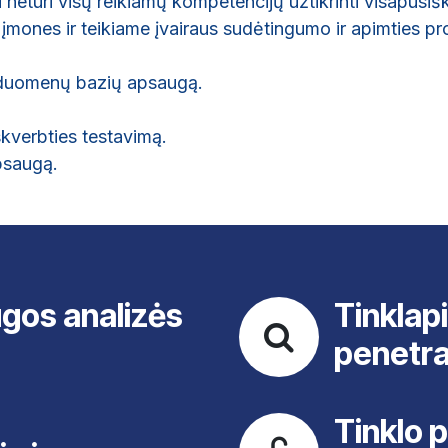
ai neturi visų reikiamų kompetencijų užtikrinti visapus
 įmones ir teikiame įvairaus sudėtingumo ir apimties p
r duomenų bazių apsaugą.
skverbties testavimą.
psaugą.
os analizės
Tinklapi
penetra
Tinklo 