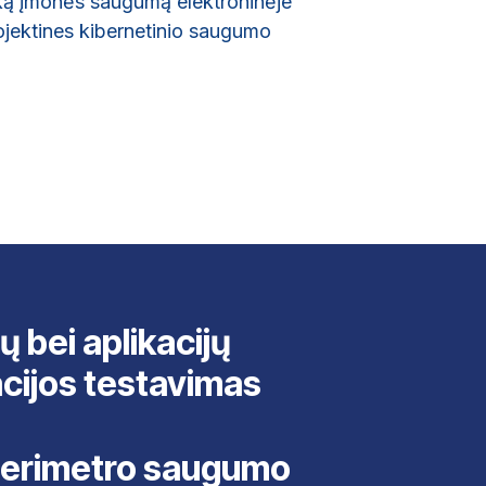
išką įmonės saugumą elektroninėje
rojektines kibernetinio saugumo
ų bei aplikacijų
cijos testavimas
perimetro saugumo