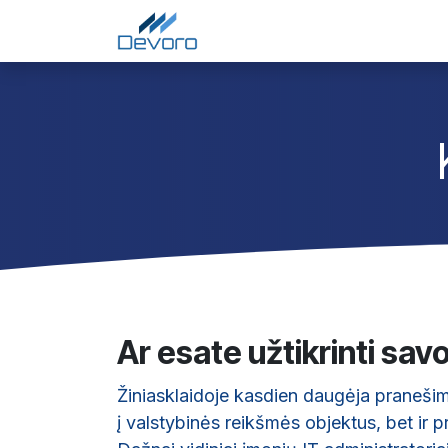
Skip to Content
Pradžia
Paslaugos
Į
Ar esate užtikrinti sa
Žiniasklaidoje kasdien daugėja pranešimų
į valstybinės reikšmės objektus, bet ir 