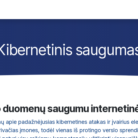
monė
Susisiekti
Darbai
Kibernetinis sauguma
vo duomenų saugumu internetin
 apie padažnėjusias kibernetines atakas ir įvairius ele
privačias įmones, todėl vienas iš protingo verslo spren