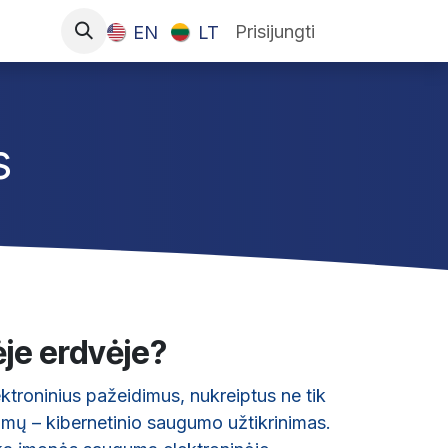
Prisijungti
EN
LT
s
ėje erdvėje?
ktroninius pažeidimus, nukreiptus ne tik
dimų – kibernetinio saugumo užtikrinimas.