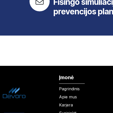
Fišingo simuliaci
prevencijos pla
Įmonė
Pagrindinis
Apie mus
Karjera