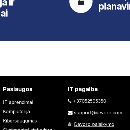
ja ir
planavi
nai
Paslaugos
IT pagalba
+37052595350​
IT sprendimai
Kompiuterija
support@devoro.com
Kibersaugumas
Devoro palaikymo