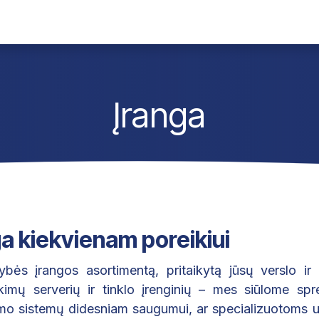
monė
Susisiekti
Darbai
Įranga
a kiekvienam poreikiui
ės įrangos asortimentą, pritaikytą jūsų verslo ir 
ikimų serverių ir tinklo įrenginių – mes siūlome spr
mo sistemų didesniam saugumui, ar specializuotoms už