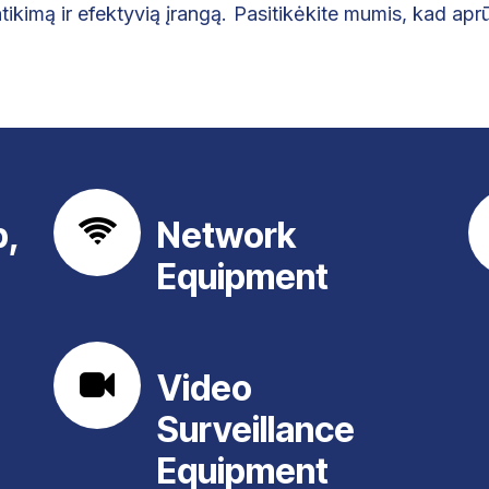
tikimą ir efektyvią įrangą. Pasitikėkite mumis, kad aprū
p,
Network
Equipment
Video
Surveillance
Equipment