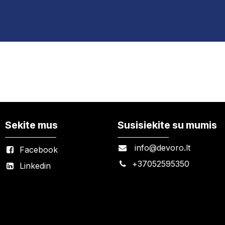
Sekite mus
Susisiekite su mumis
info@devoro.lt
Facebook
+
37052595350
Linkedin