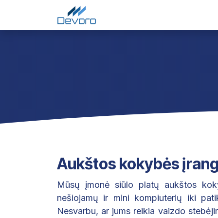
Skip to Content
Pradžia
Paslaugos
Į
Aukštos kokybės įrang
Mūsų įmonė siūlo platų aukštos kokyb
nešiojamų ir mini kompiuterių iki pat
Nesvarbu, ar jums reikia vaizdo stebėji