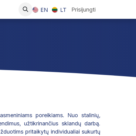
Prisijungti
EN
LT
asmeniniams poreikiams. Nuo stalinių,
endimus, užtikrinančius sklandų darbą.
duotims pritaikytų individualiai sukurtų