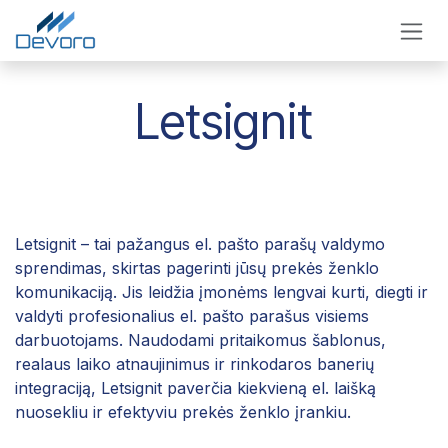
Skip to Content
Letsignit
Letsignit – tai pažangus el. pašto parašų valdymo
sprendimas, skirtas pagerinti jūsų prekės ženklo
komunikaciją. Jis leidžia įmonėms lengvai kurti, diegti ir
valdyti profesionalius el. pašto parašus visiems
darbuotojams. Naudodami pritaikomus šablonus,
realaus laiko atnaujinimus ir rinkodaros banerių
integraciją, Letsignit paverčia kiekvieną el. laišką
nuosekliu ir efektyviu prekės ženklo įrankiu.