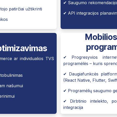
✔ Saugumo rekomendacijos
jo patirčiai užtikrinti
✔ API integracijos planavi
ikos
Mobilios
program
optimizavimas
✔ Progresyvios intern
rce ar individualios TVS
programėlės – kuris spren
✔ Daugiafunkcės platform
 tobulinimas
(React Native, Flutter, Swift 
iam našumui
✔ Programėlių saugumo geri
inimui ​
✔ Dirbtinio intelekto, p
integracija