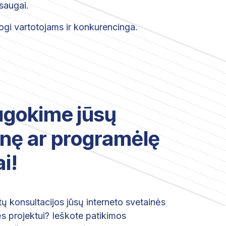
saugai.
togi vartotojams ir konkurencinga.
gokime jūsų
inę ar programėlę
ai!
tų konsultacijos jūsų interneto svetainės
s projektui? Ieškote patikimos