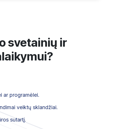
 svetainių ir
alaikymui?
i ar programėlei.
dimai veiktų sklandžiai.
ros sutartį.