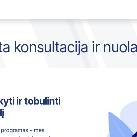
monė
Susisiekti
Darbai
a konsultacija ir nuola
ti ir tobulinti
dį
r programas – mes