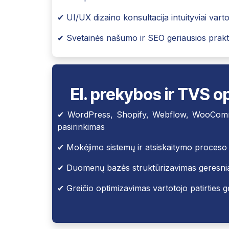
✔ UI/UX dizaino konsultacija intuityviai vartoto
✔ Svetainės našumo ir SEO geriausios prakt
El. prekybos ir TVS 
✔ WordPress, Shopify, Webflow, WooComme
pasirinkimas
✔ Mokėjimo sistemų ir atsiskaitymo proceso
✔ Duomenų bazės struktūrizavimas geresn
✔ Greičio optimizavimas vartotojo patirties ger