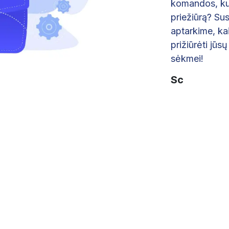
komandos, kuri
priežiūrą? Sus
aptarkime, kai
prižiūrėti jūs
sėkmei!
Sc