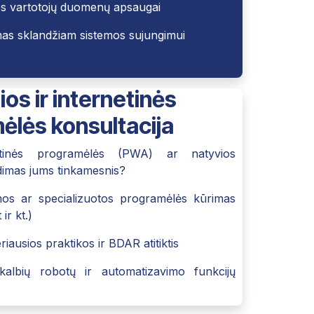
 vartotojų duomenų apsaugai
mas sklandžiam sistemos sujungimui
ios ir internetinės
ėlės konsultacija
etinės programėlės (PWA) ar natyvios
dimas jums tinkamesnis?
os ar specializuotos programėlės kūrimas
ir kt.)
ausios praktikos ir BDAR atitiktis
okalbių robotų ir automatizavimo funkcijų