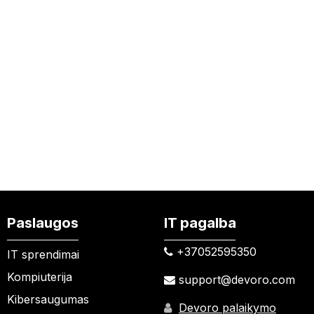
Paslaugos
IT pagalba
+37052595350​
IT sprendimai
Kompiuterija
support@devoro.com
Kibersaugumas
Devoro palaikymo