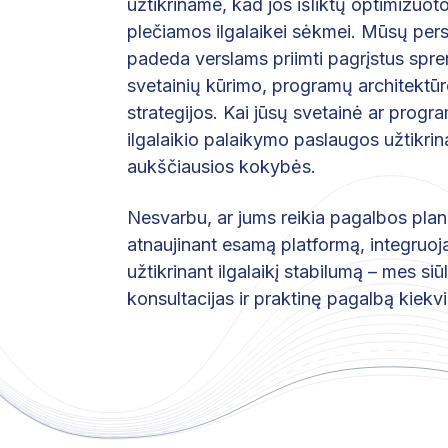
užtikriname, kad jos išliktų optimizuoto
plečiamos ilgalaikei sėkmei. Mūsų pers
padeda verslams priimti pagrįstus spre
svetainių kūrimo, programų architektūr
strategijos. Kai jūsų svetainė ar progr
ilgalaikio palaikymo paslaugos užtikrina,
aukščiausios kokybės.
Nesvarbu, ar jums reikia pagalbos plan
atnaujinant esamą platformą, integruoj
užtikrinant ilgalaikį stabilumą – mes s
konsultacijas ir praktinę pagalbą kiekv