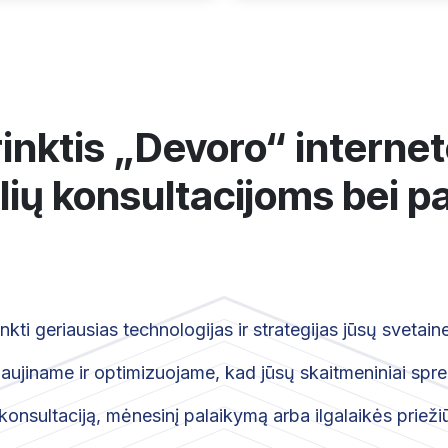
rinktis „Devoro“ interneto
ių konsultacijoms bei p
ti geriausias technologijas ir strategijas jūsų svetaine
ujiname ir optimizuojame, kad jūsų skaitmeniniai spren
konsultaciją, mėnesinį palaikymą arba ilgalaikės priežiū