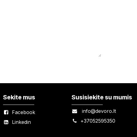
Sekite mus
Susisiekite su mumis
info@devoro.lt
Facebook
+
37052595350
Linkedin