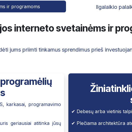
nėms ir programoms
Ilgalaikio pala
jos interneto svetainėms ir p
ėti jums priimti tinkamus sprendimus prieš investuojan
r programėlių
Žiniatink
as
VS, karkasai, programavimo
✔ Debesų arba vietinis talp
ris geriausiai atitinka jūsų
✔ Plečiama architektūra ate