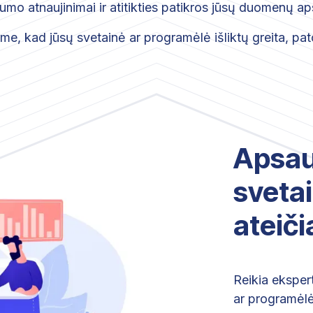
umo atnaujinimai ir atitikties patikros jūsų duomenų ap
me, kad jūsų svetainė ar programėlė išliktų greita, pa
Apsau
sveta
ateiči
Reikia eksper
ar programėlė