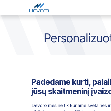
Skip to Content
Pradžia
Paslaugos
Į
Personalizuot
Padedame kurti, palaiky
jūsų skaitmeninį įvaiz
Devoro mes ne tik kuriame svetaines i