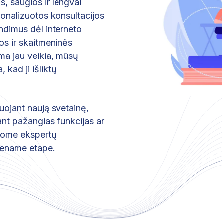
s, saugios ir lengvai
onalizuotos konsultacijos
ndimus dėl interneto
os ir skaitmeninės
ama jau veikia, mūsų
 kad ji išliktų
uojant naują svetainę,
ant pažangias funkcijas ar
iūlome ekspertų
iename etape.​