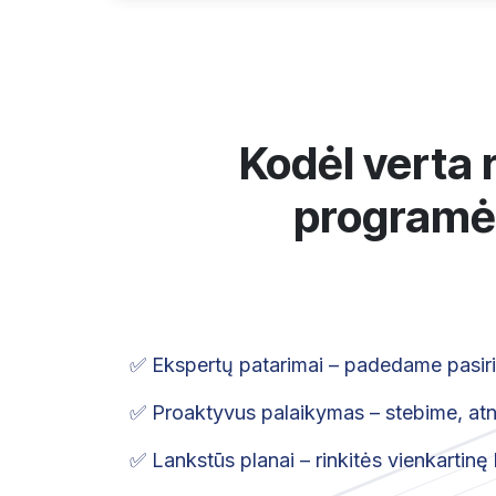
Kodėl verta 
programėl
✅ Ekspertų patarimai – padedame pasirink
✅ Proaktyvus palaikymas – stebime, atna
✅ Lankstūs planai – rinkitės vienkartinę 