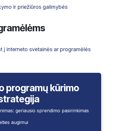
ikymo ir priežiūros galimybės
rogramėlėms
t į interneto svetainės ar programėlės
lio programų kūrimo
strategija
inimas: geriausio sprendimo pasirinkimas
ities augimui