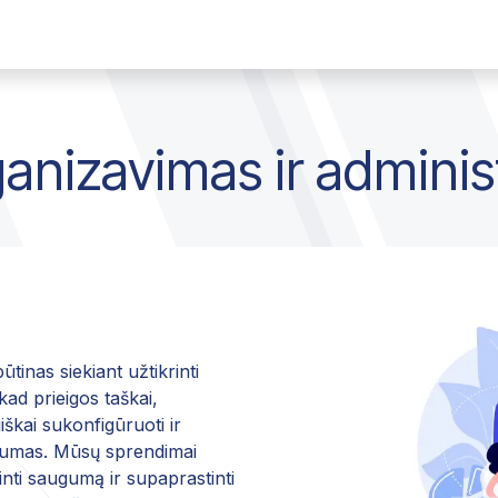
monė
Susisiekti
Darbai
ganizavimas ir admini
inas siekiant užtikrinti
kad prieigos taškai,
giškai sukonfigūruoti ir
ašumas. Mūsų sprendimai
nti saugumą ir supaprastinti