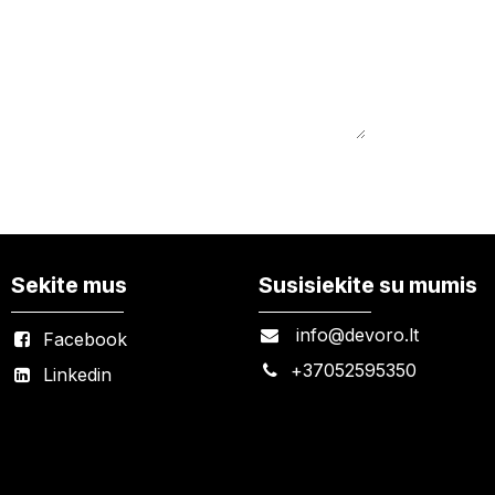
Sekite mus
Susisiekite su mumis
info@devoro.lt
Facebook
+
37052595350
Linkedin