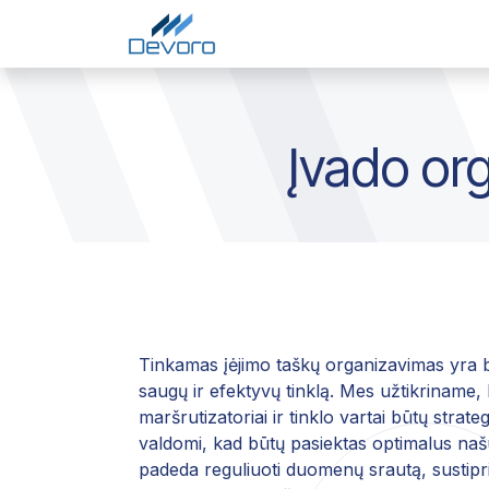
Skip to Content
Pradžia
Paslaugos
Į
Įvado or
Tinkamas įėjimo taškų organizavimas yra būt
saugų ir efektyvų tinklą. Mes užtikriname, 
maršrutizatoriai ir tinklo vartai būtų strate
valdomi, kad būtų pasiektas optimalus n
padeda reguliuoti duomenų srautą, sustipri