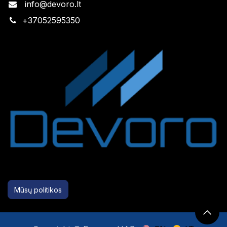
info@devoro.lt
+
37052595350
Mūsų politikos