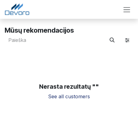
Skip to Content
Mūsų rekomendacijos
Nerasta rezultatų "
"
See all customers